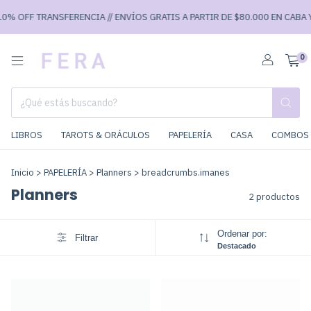
0% OFF TRANSFERENCIA // ENVÍOS GRATIS A PARTIR DE $80.000 EN CABA Y 
0
LIBROS
TAROTS & ORÁCULOS
PAPELERÍA
CASA
COMBOS 
Inicio
>
PAPELERÍA
>
Planners
>
breadcrumbs.imanes
Planners
2 productos
Ordenar por:
Filtrar
Destacado