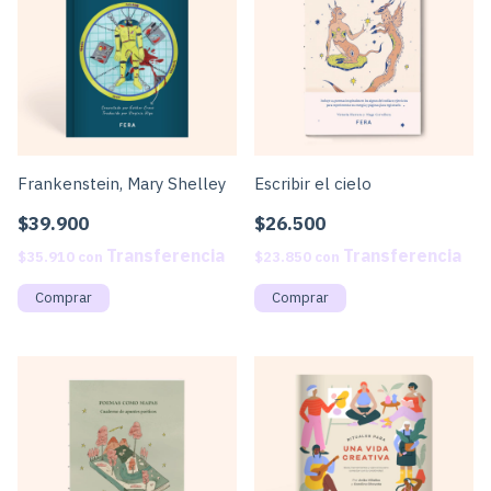
Frankenstein, Mary Shelley
Escribir el cielo
$39.900
$26.500
$35.910
con
$23.850
con