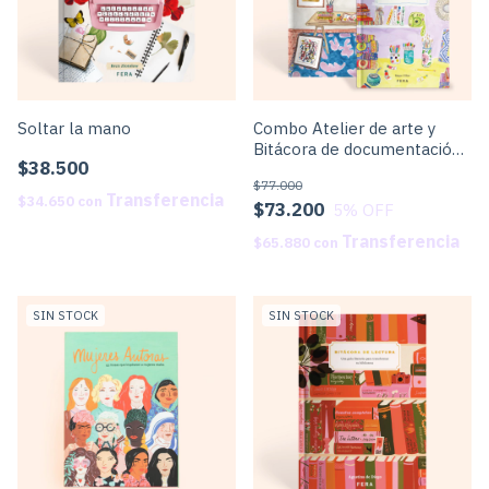
Soltar la mano
Combo Atelier de arte y
Bitácora de documentación
$38.500
creativa
$77.000
$34.650
con
$73.200
5
% OFF
$65.880
con
SIN STOCK
SIN STOCK