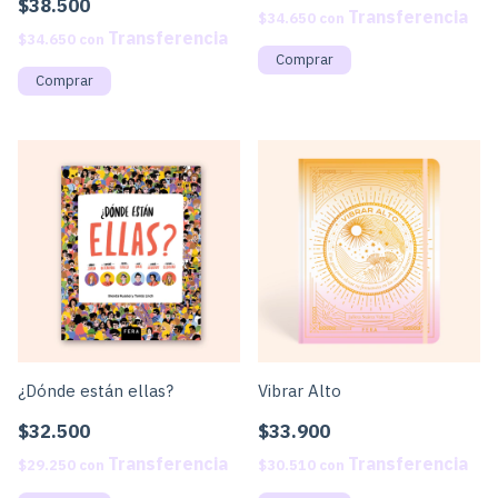
$38.500
$34.650
con
$34.650
con
¿Dónde están ellas?
Vibrar Alto
$32.500
$33.900
$29.250
con
$30.510
con