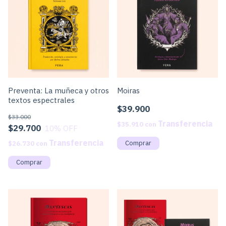
Preventa: La muñeca y otros
Moiras
textos espectrales
$39.900
$33.000
$35.910
con
$29.700
10
% OFF
$26.730
con