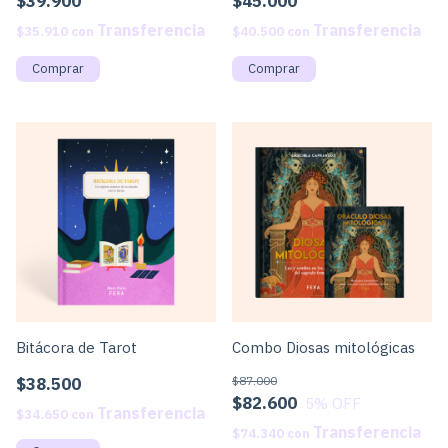
$39.900
$45.000
$35.910
con
$40.500
con
Bitácora de Tarot
Combo Diosas mitológicas
$38.500
$87.000
$82.600
5
% OFF
$34.650
con
$74.340
con