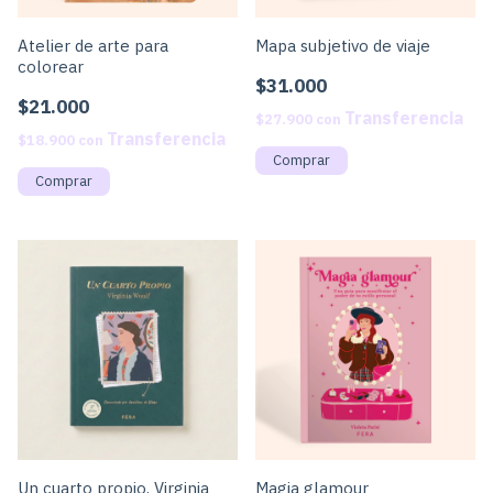
Atelier de arte para
Mapa subjetivo de viaje
colorear
$31.000
$21.000
$27.900
con
$18.900
con
Un cuarto propio, Virginia
Magia glamour