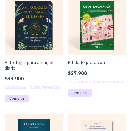
Astrologia para amar, el
Kit de Exploración
diario
$27.900
$33.900
$25.110
con
$30.510
con