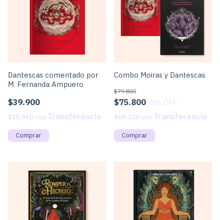
Dantescas comentado por
Combo Moiras y Dantescas
M. Fernanda Ampuero
$79.800
$39.900
$75.800
5
% OFF
$35.910
con
$68.220
con