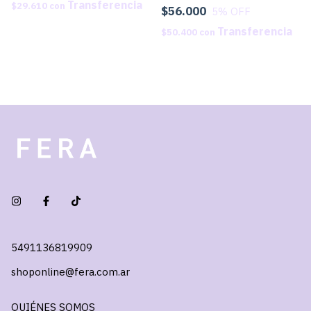
$29.610
con
$56.000
5
% OFF
$50.400
con
5491136819909
shoponline@fera.com.ar
QUIÉNES SOMOS