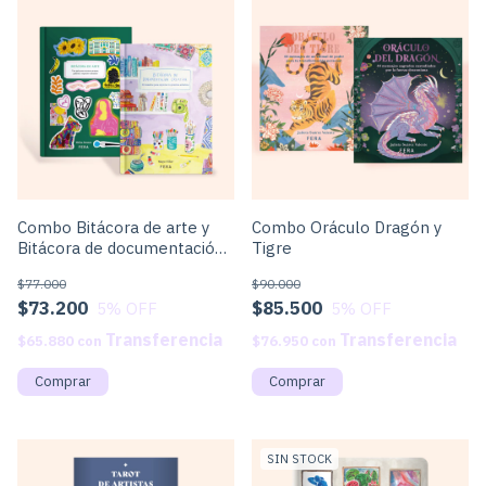
Combo Bitácora de arte y
Combo Oráculo Dragón y
Bitácora de documentación
Tigre
creativa
$77.000
$90.000
$73.200
$85.500
5
% OFF
5
% OFF
$65.880
con
$76.950
con
SIN STOCK