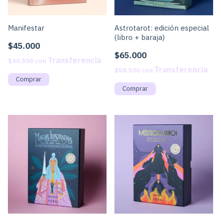
Manifestar
Astrotarot: edición especial
(libro + baraja)
$45.000
$65.000
$40.500
con
$58.500
con