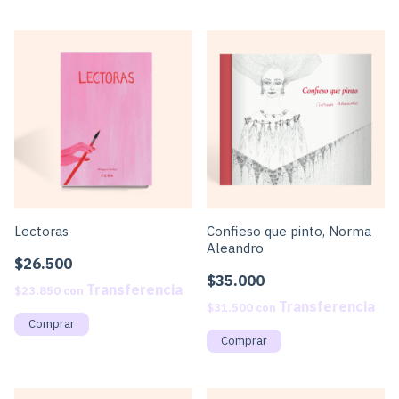
Lectoras
Confieso que pinto, Norma
Aleandro
$26.500
$35.000
$23.850
con
$31.500
con