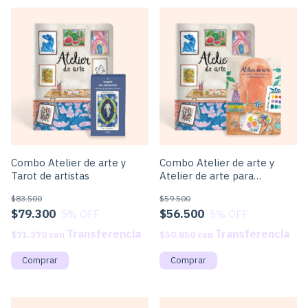
Combo Atelier de arte y
Combo Atelier de arte y
Tarot de artistas
Atelier de arte para
colorear
$83.500
$59.500
$79.300
$56.500
5
% OFF
5
% OFF
$71.370
con
$50.850
con