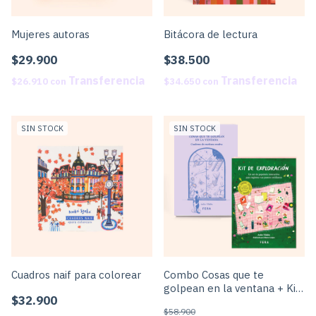
Mujeres autoras
Bitácora de lectura
$29.900
$38.500
$26.910
con
$34.650
con
SIN STOCK
SIN STOCK
Cuadros naif para colorear
Combo Cosas que te
golpean en la ventana + Kit
$32.900
de Exploración
$58.900