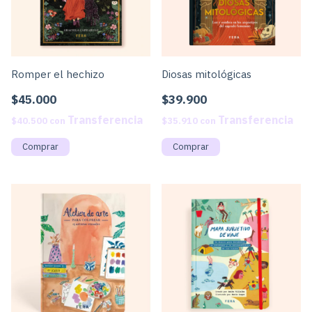
Romper el hechizo
Diosas mitológicas
$45.000
$39.900
$40.500
con
$35.910
con