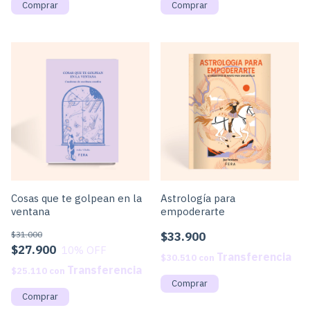
Cosas que te golpean en la
Astrología para
ventana
empoderarte
$31.000
$33.900
$27.900
10
% OFF
$30.510
con
$25.110
con