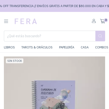
OFF TRANSFERENCIA // ENVÍOS GRATIS A PARTIR DE $80.000 EN CABA Y $90
0
LIBROS
TAROTS & ORÁCULOS
PAPELERÍA
CASA
COMBOS 
SIN STOCK