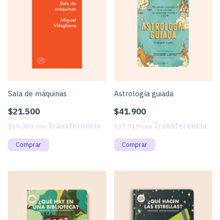
Sala de máquinas
Astrología guiada
$21.500
$41.900
$19.350
con
$37.710
con