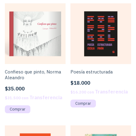
Confieso que pinto, Norma
Poesía estructurada
Aleandro
$18.000
$35.000
$16.200
con
$31.500
con