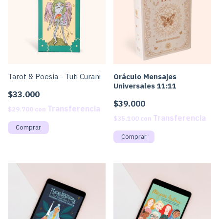
Tarot & Poesía - Tuti Curani
Oráculo Mensajes
Universales 11:11
$33.000
$39.000
$29.700
con
$35.100
con