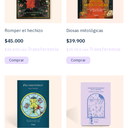
Romper el hechizo
Diosas mitológicas
$45.000
$39.900
$40.500
con
$35.910
con