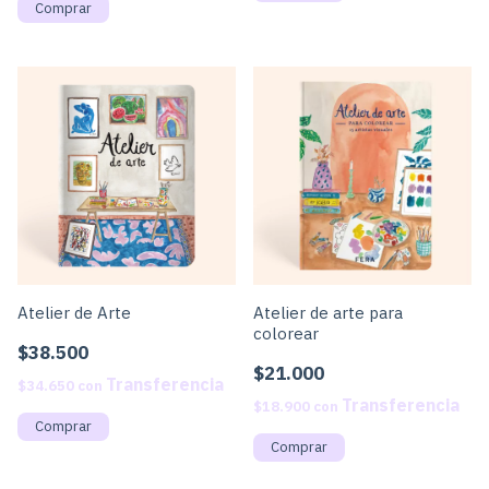
Atelier de Arte
Atelier de arte para
colorear
$38.500
$21.000
$34.650
con
$18.900
con