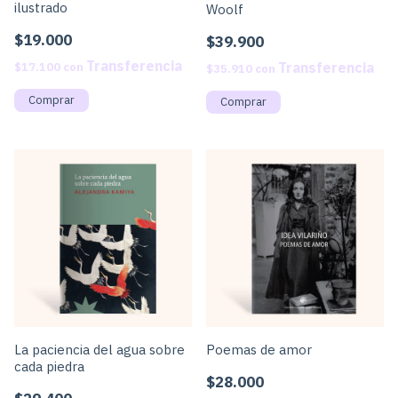
ilustrado
Woolf
$19.000
$39.900
$17.100
con
$35.910
con
La paciencia del agua sobre
Poemas de amor
cada piedra
$28.000