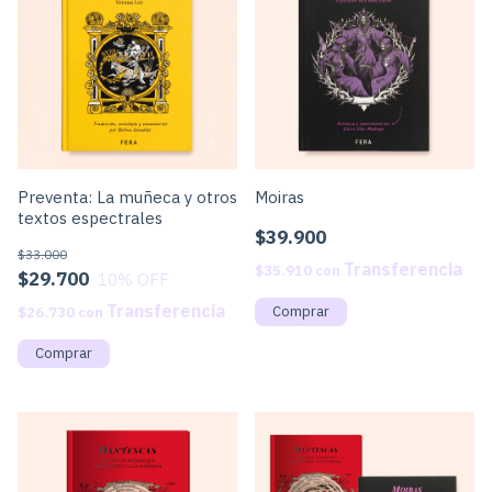
Preventa: La muñeca y otros
Moiras
textos espectrales
$39.900
$33.000
$35.910
con
$29.700
10
% OFF
$26.730
con