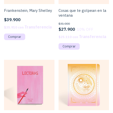
Frankenstein, Mary Shelley
Cosas que te golpean en la
ventana
$39.900
$31.000
$35.910
con
$27.900
10
% OFF
$25.110
con