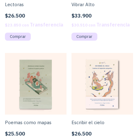
Lectoras
Vibrar Alto
$26.500
$33.900
$23.850
con
$30.510
con
Poemas como mapas
Escribir el cielo
$25.500
$26.500