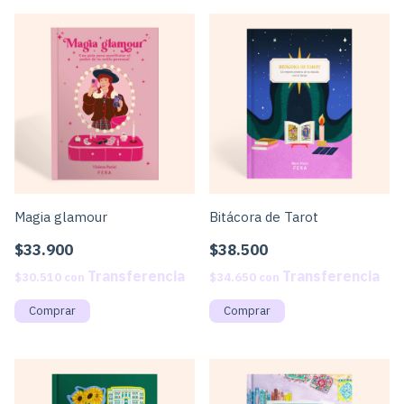
Magia glamour
Bitácora de Tarot
$33.900
$38.500
$30.510
con
$34.650
con