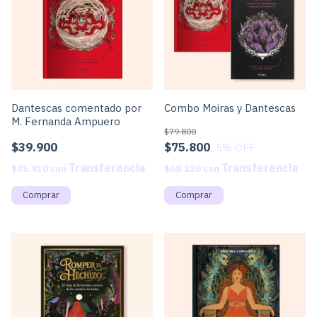
Dantescas comentado por
Combo Moiras y Dantescas
M. Fernanda Ampuero
$79.800
$39.900
$75.800
5
% OFF
$35.910
con
$68.220
con