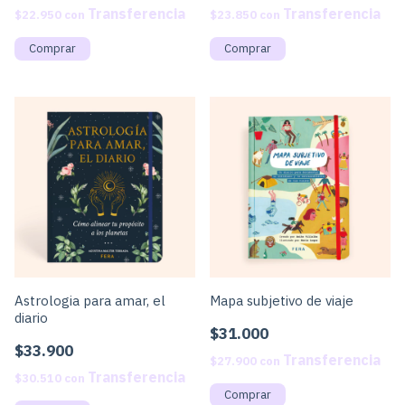
$22.950
con
$23.850
con
Astrologia para amar, el
Mapa subjetivo de viaje
diario
$31.000
$33.900
$27.900
con
$30.510
con