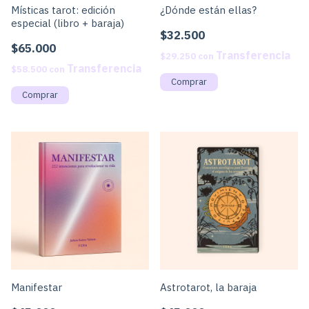
Místicas tarot: edición
¿Dónde están ellas?
especial (libro + baraja)
$32.500
$65.000
$29.250
con
$58.500
con
Manifestar
Astrotarot, la baraja