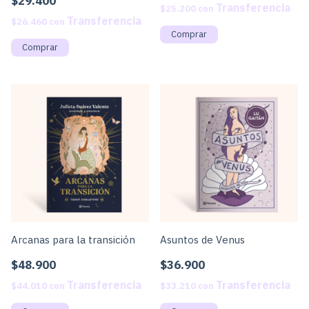
$29.400
$25.200
con
$26.460
con
Arcanas para la transición
Asuntos de Venus
$48.900
$36.900
$44.010
con
$33.210
con