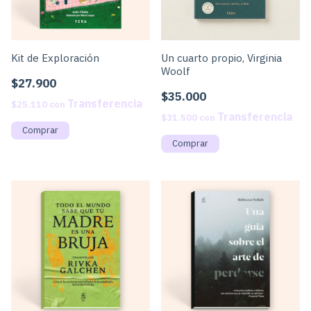
Kit de Exploración
Un cuarto propio, Virginia
Woolf
$27.900
$35.000
$25.110
con
$31.500
con