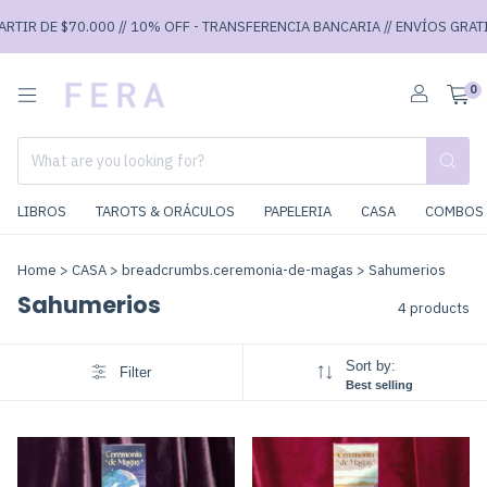
TIR DE $70.000 // 10% OFF - TRANSFERENCIA BANCARIA // ENVÍOS GRATIS 
0
LIBROS
TAROTS & ORÁCULOS
PAPELERIA
CASA
COMBOS 
Home
>
CASA
>
breadcrumbs.ceremonia-de-magas
>
Sahumerios
Sahumerios
4 products
Sort by:
Filter
Best selling