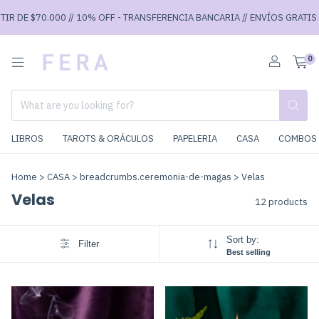
 DE $70.000 // 10% OFF - TRANSFERENCIA BANCARIA // ENVÍOS GRATIS A PA
0
LIBROS
TAROTS & ORÁCULOS
PAPELERIA
CASA
COMBOS 
Home
>
CASA
>
breadcrumbs.ceremonia-de-magas
>
Velas
Velas
12 products
Sort by:
Filter
Best selling