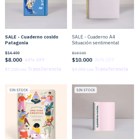
SALE - Cuaderno cosido
SALE - Cuaderno A4
Patagonia
Situación sentimental
$14.400
$18.500
$8.000
$10.000
44
% OFF
46
% OFF
$7.200
con
$9.000
con
SIN STOCK
SIN STOCK