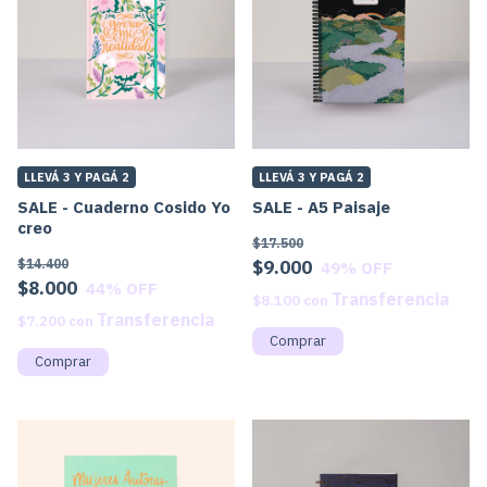
LLEVÁ 3 Y PAGÁ 2
LLEVÁ 3 Y PAGÁ 2
SALE - Cuaderno Cosido Yo
SALE - A5 Paisaje
creo
$17.500
$14.400
$9.000
49
% OFF
$8.000
44
% OFF
$8.100
con
$7.200
con