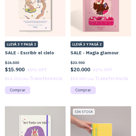
LLEVÁ 3 Y PAGÁ 2
LLEVÁ 3 Y PAGÁ 2
SALE - Escribir el cielo
SALE - Magia glamour
$26.500
$33.900
$15.900
$20.000
40
% OFF
41
% OFF
$14.310
con
$18.000
con
SIN STOCK