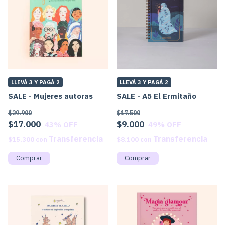
LLEVÁ 3 Y PAGÁ 2
LLEVÁ 3 Y PAGÁ 2
SALE - Mujeres autoras
SALE - A5 El Ermitaño
$29.900
$17.500
$17.000
$9.000
43
% OFF
49
% OFF
$15.300
con
$8.100
con