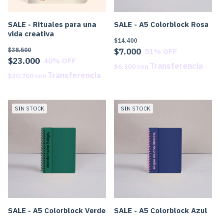
SALE - Rituales para una
SALE - A5 Colorblock Rosa
vida creativa
$14.400
$38.500
$7.000
51
% OFF
$23.000
40
% OFF
$6.300
con
$20.700
con
SIN STOCK
SIN STOCK
SALE - A5 Colorblock Verde
SALE - A5 Colorblock Azul