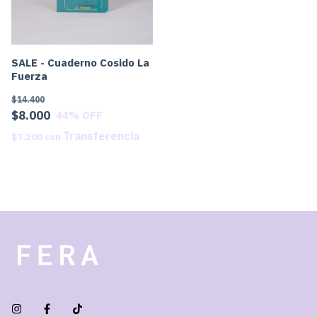
SALE - Cuaderno Cosido La
Fuerza
$14.400
$8.000
44
% OFF
$7.200
con