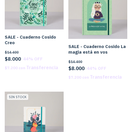
SALE - Cuaderno Cosido
Creo
SALE - Cuaderno Cosido La
magia está en vos
$14.400
$8.000
44
% OFF
$14.400
$8.000
$7.200
con
44
% OFF
$7.200
con
SIN STOCK