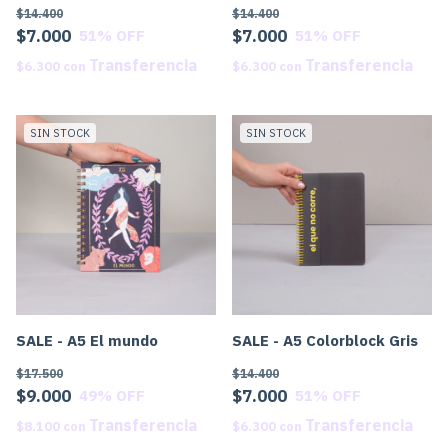
$14.400
$14.400
$7.000
$7.000
51
% OFF
51
% OFF
$6.300
con
$6.300
con
SIN STOCK
SIN STOCK
SALE - A5 El mundo
SALE - A5 Colorblock Gris
$17.500
$14.400
$9.000
$7.000
49
% OFF
51
% OFF
$8.100
con
$6.300
con