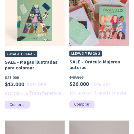
LLEVÁ 3 Y PAGÁ 2
LLEVÁ 3 Y PAGÁ 2
SALE - Oráculo Mujeres
SALE - Magas ilustradas
autoras
para colorear
$43.500
$21.000
$26.000
$13.000
40
% OFF
38
% OFF
$23.400
con
$11.700
con