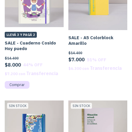
LLEVÁ 3 Y PAGÁ 2
SALE - A5 Colorblock
SALE - Cuaderno Cosido
Amarillo
Hoy puedo
$14.400
$14.400
$7.000
51
% OFF
$8.000
44
% OFF
$6.300
con
$7.200
con
SIN STOCK
SIN STOCK