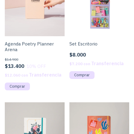
Agenda Poetry Planner
Set Escritorio
Arena
$8.000
$14.900
$7.200
con
$13.400
10
% OFF
$12.060
con