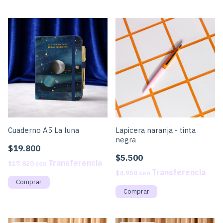
Cuaderno A5 La luna
Lapicera naranja - tinta
negra
$19.800
$5.500
$17.820
con
$4.950
con