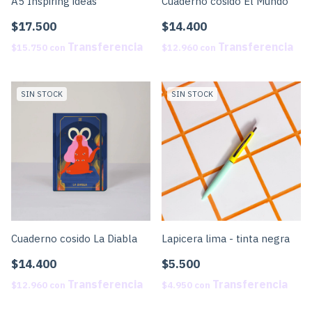
A5 Inspiring ideas
Cuaderno cosido El Mundo
$17.500
$14.400
$15.750
con
$12.960
con
SIN STOCK
SIN STOCK
Cuaderno cosido La Diabla
Lapicera lima - tinta negra
$14.400
$5.500
$12.960
con
$4.950
con