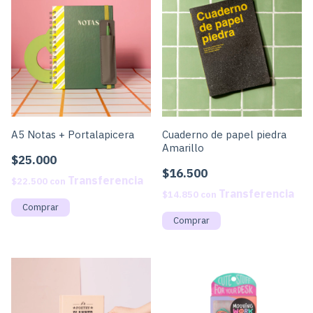
A5 Notas + Portalapicera
Cuaderno de papel piedra
Amarillo
$25.000
$16.500
$22.500
con
$14.850
con