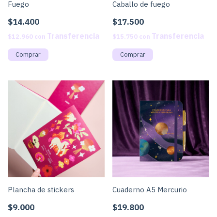
Fuego
Caballo de fuego
$14.400
$17.500
$12.960
con
$15.750
con
Plancha de stickers
Cuaderno A5 Mercurio
$9.000
$19.800