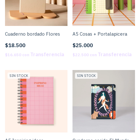
Cuaderno bordado Flores
A5 Cosas + Portalapicera
$18.500
$25.000
$16.650
con
$22.500
con
SIN STOCK
SIN STOCK