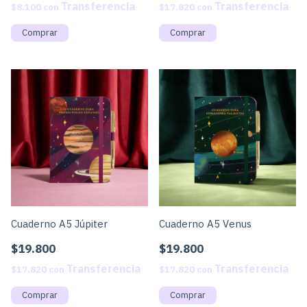
$8.100
con
$17.820
con
Cuaderno A5 Júpiter
Cuaderno A5 Venus
$19.800
$19.800
$17.820
con
$17.820
con