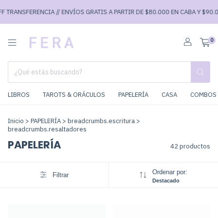
RENCIA // ENVÍOS GRATIS A PARTIR DE $80.000 EN CABA Y $90.000 EN EL 
0
LIBROS
TAROTS & ORÁCULOS
PAPELERÍA
CASA
COMBOS 
Inicio
>
PAPELERÍA
>
breadcrumbs.escritura
>
breadcrumbs.resaltadores
PAPELERÍA
42 productos
Ordenar por:
Filtrar
Destacado