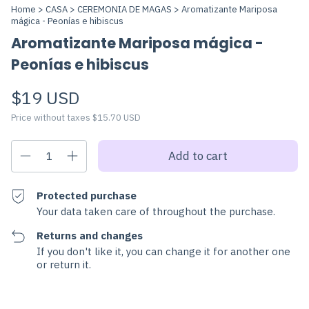
Home
>
CASA
>
CEREMONIA DE MAGAS
>
Aromatizante Mariposa
mágica - Peonías e hibiscus
Aromatizante Mariposa mágica -
Peonías e hibiscus
$19 USD
Price without taxes
$15.70 USD
Protected purchase
Your data taken care of throughout the purchase.
Returns and changes
If you don't like it, you can change it for another one
or return it.
Change zipcode
Shipping for zipcode: