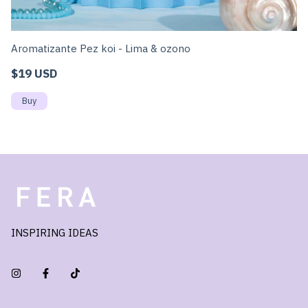
Aromatizante Pez koi - Lima & ozono
Ar
$19 USD
$
INSPIRING IDEAS