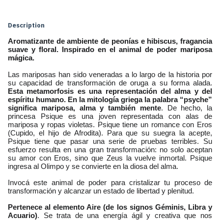
Calculate
Description
Aromatizante de ambiente de peonías e hibiscus, fragancia 
suave y floral. Inspirado en el animal de poder mariposa 
mágica. 
Las mariposas han sido veneradas a lo largo de la historia por 
su capacidad de transformación de oruga a su forma alada.
Esta metamorfosis es una representación del alma y del 
espíritu humano. En la mitología griega la palabra “psyche” 
significa mariposa, alma y también mente
. De hecho, la 
princesa Psique es una joven representada con alas de 
mariposa y ropas violetas. Psique tiene un romance con Eros 
(Cupido, el hijo de Afrodita). Para que su suegra la acepte, 
Psique tiene que pasar una serie de pruebas terribles. Su 
esfuerzo resulta en una gran transformación: no solo aceptan 
su amor con Eros, sino que Zeus la vuelve inmortal. Psique 
ingresa al Olimpo y se convierte en la diosa del alma.
Invocá este animal de poder para cristalizar tu proceso de 
transformación y alcanzar un estado de libertad y plenitud.
Pertenece al elemento Aire (de los signos Géminis, Libra y 
Acuario)
. Se trata de una energía ágil y creativa que nos 