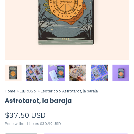
Home
>
LIBROS
>
>
Esoterico
>
Astrotarot, la baraja
Astrotarot, la baraja
$37.50 USD
Price without taxes
$30.99 USD