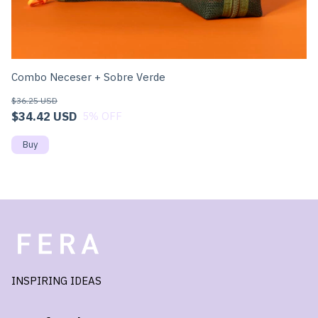
Co
Combo Neceser + Sobre Verde
$
$36.25 USD
$34.42 USD
5
% OFF
INSPIRING IDEAS