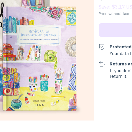
Save:
$3.17 U
Price without taxe
Protected
Your data 
Returns a
If you don'
return it.