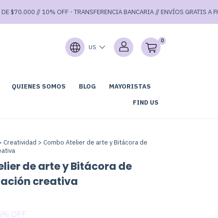
.000 // 10% OFF - TRANSFERENCIA BANCARIA // ENVÍOS GRATIS A PARTIR D
0
US
QUIENES SOMOS
BLOG
MAYORISTAS
LUB DE LECTURA
GARAGE SALE 40% OFF ⚡
FIND US
>
Creatividad
>
Combo Atelier de arte y Bitácora de
ativa
ier de arte y Bitácora de
ción creativa
5
% OFF