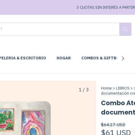
3 CUOTAS SIN INTERÉS A PARTIR DE $70
PELERIA & ESCRITORIO
HOGAR
COMBOS & GIFTBOX
C
Home
>
LIBROS
>
1
/
3
documentación cre
Combo Atel
documenta
$64.17 USD
$61 USD