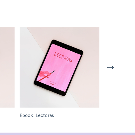
Ebook: Lectoras
Ebook: Un cua