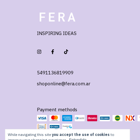
INSPIRING IDEAS
5491136819909
shoponline@fera.com.ar
Payment methods
While navigating this site
you accept the use of cookies
to
improve your shopping experience.