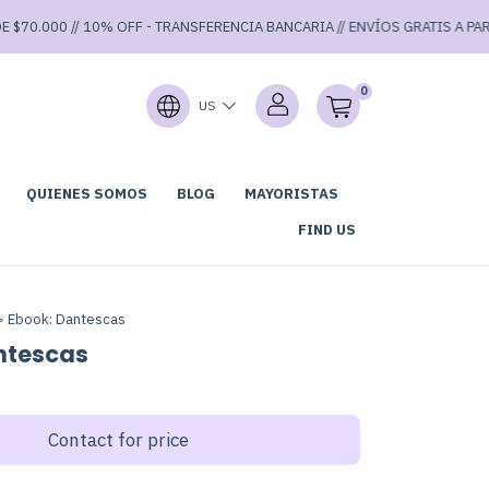
70.000 // 10% OFF - TRANSFERENCIA BANCARIA // ENVÍOS GRATIS A PARTIR 
0
US
QUIENES SOMOS
BLOG
MAYORISTAS
LUB DE LECTURA
GARAGE SALE 40% OFF ⚡
FIND US
>
Ebook: Dantescas
ntescas