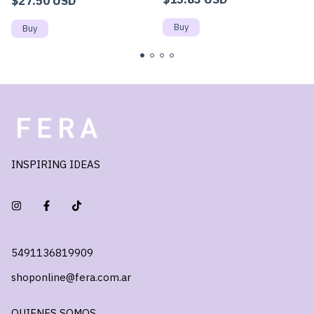
$27.50 USD
INSPIRING IDEAS
5491136819909
shoponline@fera.com.ar
QUIENES SOMOS