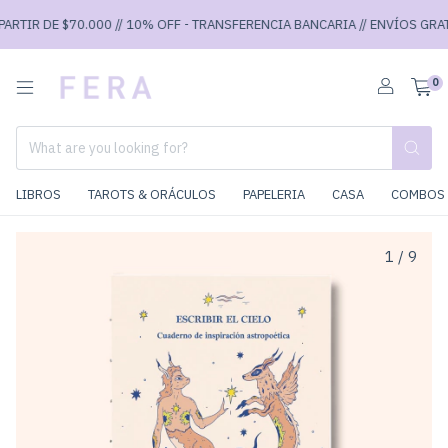
RTIR DE $70.000 // 10% OFF - TRANSFERENCIA BANCARIA // ENVÍOS GRATIS
0
LIBROS
TAROTS & ORÁCULOS
PAPELERIA
CASA
COMBOS 
1
/
9