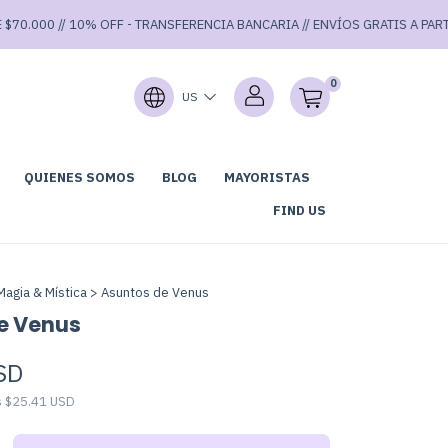
0.000 // 10% OFF - TRANSFERENCIA BANCARIA // ENVÍOS GRATIS A PARTIR D
0
US
QUIENES SOMOS
BLOG
MAYORISTAS
LUB DE LECTURA
GARAGE SALE 40% OFF ⚡
FIND US
Magia & Mística
>
Asuntos de Venus
e Venus
SD
s
$25.41 USD