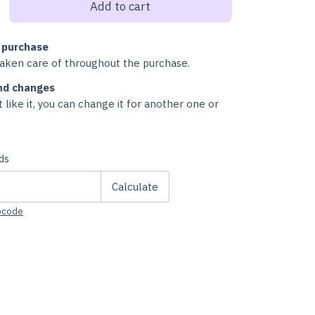
 purchase
taken care of throughout the purchase.
nd changes
t like it, you can change it for another one or
Change zipcode
de:
ds
Calculate
ipcode