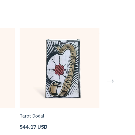
Tarot Dodal
Arcanas para l
$44.17 USD
$40.75 USD