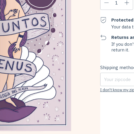
Protected
Your data 
Returns a
If you don'
return it.
Shipping for zipco
Shipping metho
I don't know my z