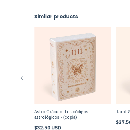
Similar products
rani
Astro Oráculo: Los códigos
Tarot 
astrológicos - (copia)
$27.5
$32.50 USD