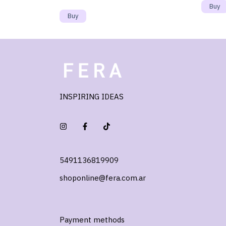
INSPIRING IDEAS
5491136819909
shoponline@fera.com.ar
Payment methods