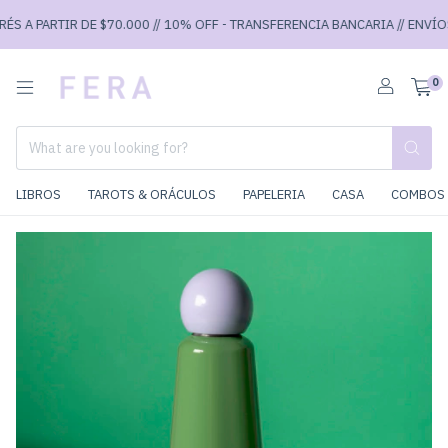
S A PARTIR DE $70.000 // 10% OFF - TRANSFERENCIA BANCARIA // ENVÍOS G
0
LIBROS
TAROTS & ORÁCULOS
PAPELERIA
CASA
COMBOS 