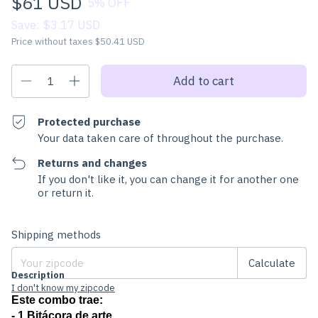
$61 USD
5
% OFF
Save:
$3.17 USD
Price without taxes
$50.41 USD
Protected purchase
Your data taken care of throughout the purchase.
Returns and changes
If you don't like it, you can change it for another one
or return it.
Change zipcode
Shipping for zipcode:
Shipping methods
Calculate
Description
I don't know my zipcode
Este combo trae:
- 1 Bitácora de arte