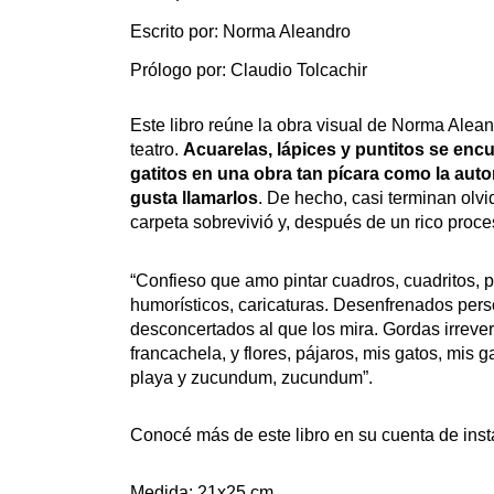
Escrito por: Norma Aleandro
Prólogo por: Claudio Tolcachir
Este libro reúne la obra visual de Norma Alean
teatro. 
Acuarelas, lápices y puntitos se encue
gatitos en una obra tan pícara como la autor
gusta llamarlos
. De hecho, casi terminan olvi
carpeta sobrevivió y, después de un rico proce
“Confieso que amo pintar cuadros, cuadritos, pap
humorísticos, caricaturas. Desenfrenados pers
desconcertados al que los mira. Gordas irreve
francachela, y flores, pájaros, mis gatos, mis gat
playa y zucundum, zucundum”. 
Conocé más de este libro en su cuenta de inst
Medida: 21x25 cm