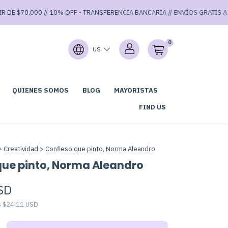
E $70.000 // 10% OFF - TRANSFERENCIA BANCARIA // ENVÍOS GRATIS A PART
0
US
QUIENES SOMOS
BLOG
MAYORISTAS
LUB DE LECTURA
GARAGE SALE 40% OFF ⚡
FIND US
>
Creatividad
>
Confieso que pinto, Norma Aleandro
que pinto, Norma Aleandro
SD
s
$24.11 USD