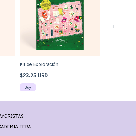
Kit de Exploración
Atelier de art
$23.25 USD
$17.50 USD
AYORISTAS
CADEMIA FERA