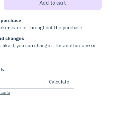
 purchase
taken care of throughout the purchase.
nd changes
t like it, you can change it for another one or
Change zipcode
de:
ds
Calculate
ipcode