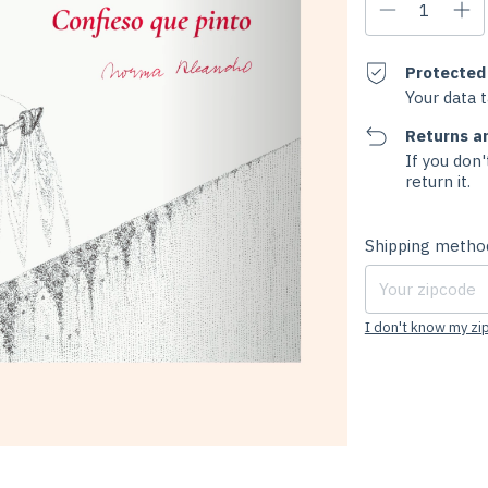
Protected
Your data 
Returns a
If you don'
return it.
Shipping for zipco
Shipping metho
I don't know my z