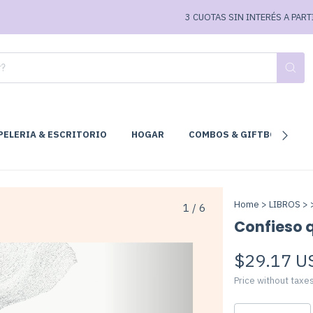
3 CUOTAS SIN INTERÉS A PARTIR D
PELERIA & ESCRITORIO
HOGAR
COMBOS & GIFTBOX
C
Home
>
LIBROS
>
1
/
6
Confieso 
$29.17 U
Price without taxe