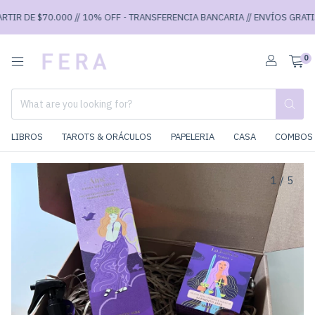
IR DE $70.000 // 10% OFF - TRANSFERENCIA BANCARIA // ENVÍOS GRATIS A
0
LIBROS
TAROTS & ORÁCULOS
PAPELERIA
CASA
COMBOS 
1
/
5