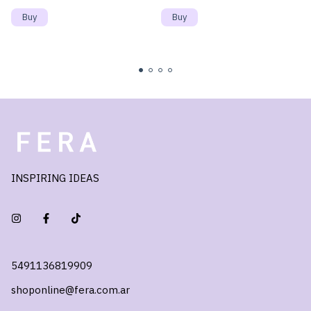
INSPIRING IDEAS
5491136819909
shoponline@fera.com.ar