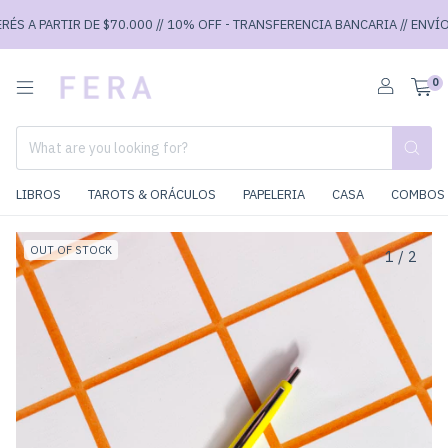
ÉS A PARTIR DE $70.000 // 10% OFF - TRANSFERENCIA BANCARIA // ENVÍOS 
0
LIBROS
TAROTS & ORÁCULOS
PAPELERIA
CASA
COMBOS 
OUT OF STOCK
1
/
2