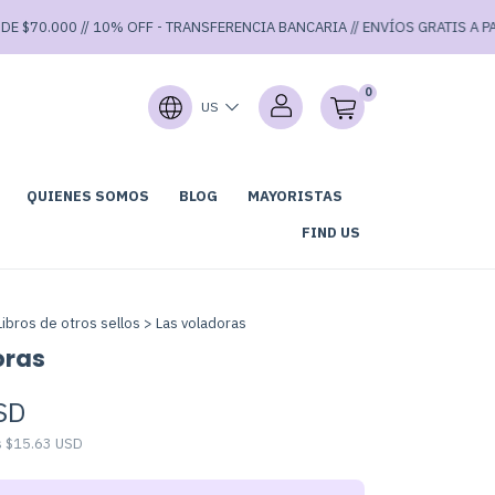
$70.000 // 10% OFF - TRANSFERENCIA BANCARIA // ENVÍOS GRATIS A PARTI
0
US
QUIENES SOMOS
BLOG
MAYORISTAS
LUB DE LECTURA
GARAGE SALE 40% OFF ⚡
FIND US
Libros de otros sellos
>
Las voladoras
oras
SD
s
$15.63 USD