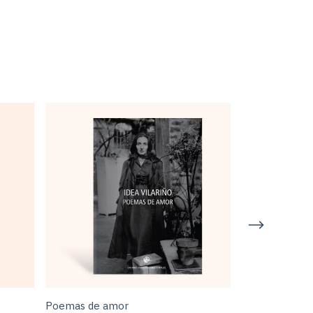
Poemas de amor
La paciencia d