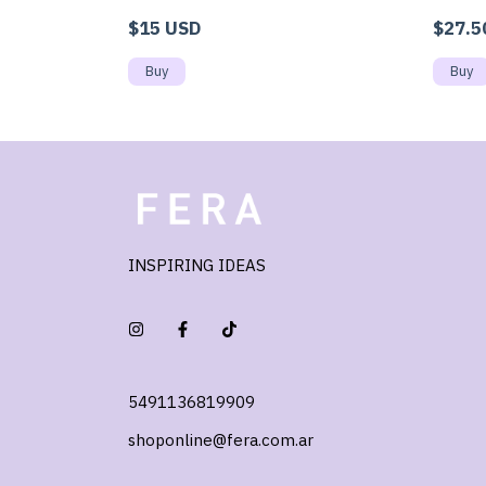
$15 USD
$27.5
INSPIRING IDEAS
5491136819909
shoponline@fera.com.ar