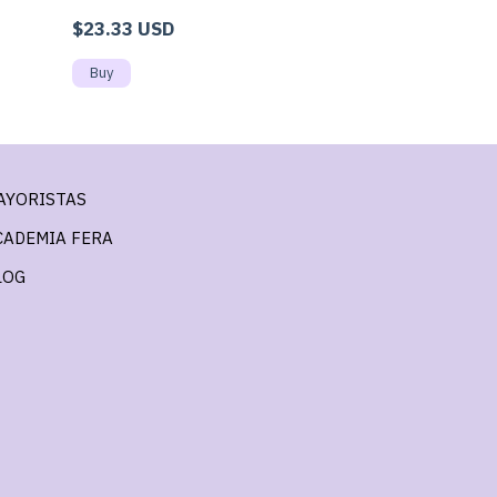
piedra
$23.33 USD
$24.50 USD
AYORISTAS
CADEMIA FERA
LOG