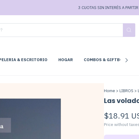
3 CUOTAS SIN INTERÉS A PARTIR DE 
PELERIA & ESCRITORIO
HOGAR
COMBOS & GIFTBOX
C
Home
>
LIBROS
>
Las volad
$18.91 U
Price without taxe