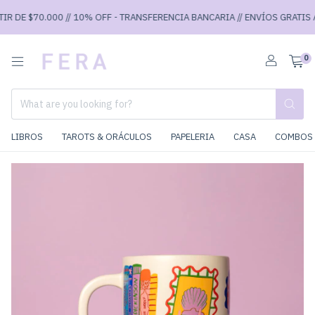
R DE $70.000 // 10% OFF - TRANSFERENCIA BANCARIA // ENVÍOS GRATIS A 
0
LIBROS
TAROTS & ORÁCULOS
PAPELERIA
CASA
COMBOS 