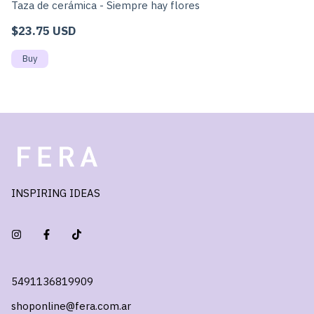
T
Taza de cerámica - Siempre hay flores
$
$23.75 USD
INSPIRING IDEAS
5491136819909
shoponline@fera.com.ar