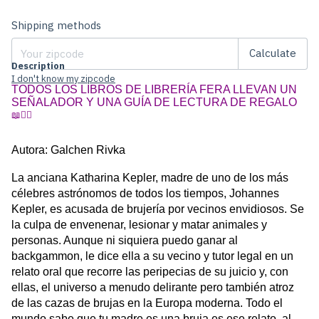
Change zipcode
Shipping for zipcode:
Shipping methods
Calculate
Description
I don't know my zipcode
TODOS LOS LIBROS DE LIBRERÍA FERA LLEVAN UN 
SEÑALADOR Y UNA GUÍA DE LECTURA DE REGALO 
📖
✍🏼
Autora: Galchen Rivka
La anciana Katharina Kepler, madre de uno de los más 
célebres astrónomos de todos los tiempos, Johannes 
Kepler, es acusada de brujería por vecinos envidiosos. Se 
la culpa de envenenar, lesionar y matar animales y 
personas. Aunque ni siquiera puedo ganar al 
backgammon, le dice ella a su vecino y tutor legal en un 
relato oral que recorre las peripecias de su juicio y, con 
ellas, el universo a menudo delirante pero también atroz 
de las cazas de brujas en la Europa moderna. Todo el 
mundo sabe que tu madre es una bruja es ese relato, al 