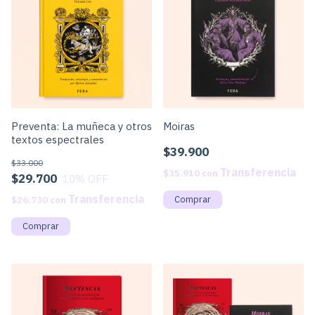
Preventa: La muñeca y otros
Moiras
textos espectrales
$39.900
$33.000
$35.910
con
$29.700
10
% OFF
$26.730
con