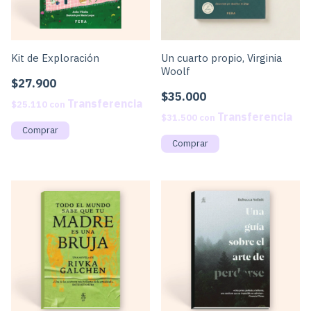
Kit de Exploración
Un cuarto propio, Virginia
Woolf
$27.900
$35.000
$25.110
con
$31.500
con