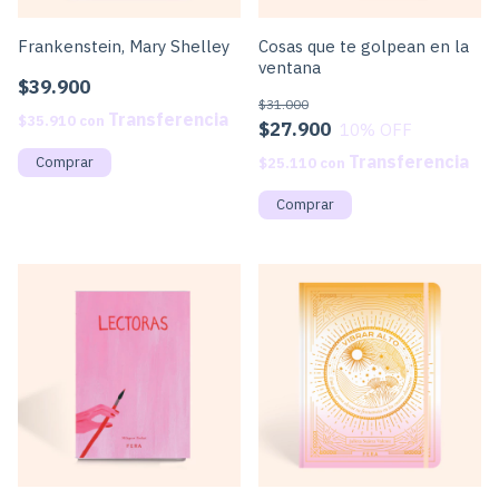
Frankenstein, Mary Shelley
Cosas que te golpean en la
ventana
$39.900
$31.000
$35.910
con
$27.900
10
% OFF
$25.110
con