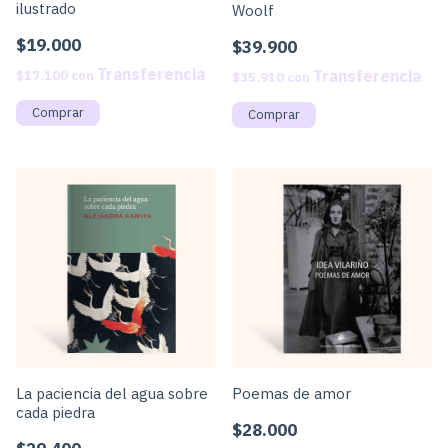
ilustrado
Woolf
$19.000
$39.900
$17.100
con
$35.910
con
La paciencia del agua sobre
Poemas de amor
cada piedra
$28.000