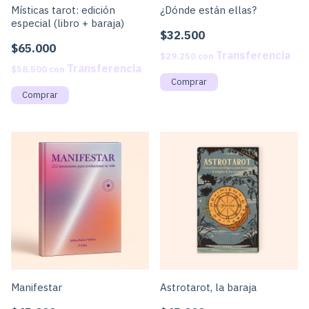
Místicas tarot: edición
¿Dónde están ellas?
especial (libro + baraja)
$32.500
$65.000
$29.250
con
$58.500
con
Manifestar
Astrotarot, la baraja