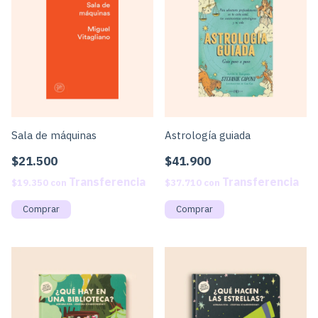
Sala de máquinas
Astrología guiada
$21.500
$41.900
$19.350
con
$37.710
con