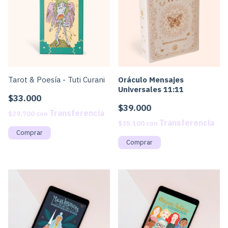
Tarot & Poesía - Tuti Curani
Oráculo Mensajes
Universales 11:11
$33.000
$39.000
$29.700
con
$35.100
con