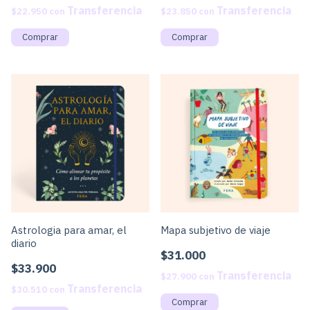
$22.950
con
$23.850
con
Astrologia para amar, el
Mapa subjetivo de viaje
diario
$31.000
$33.900
$27.900
con
$30.510
con