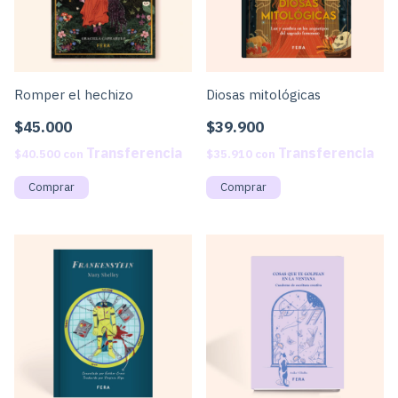
Romper el hechizo
Diosas mitológicas
$45.000
$39.900
$40.500
con
$35.910
con