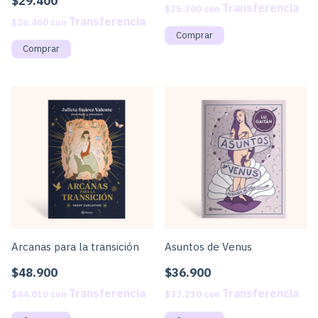
$29.400
$25.200
con
$26.460
con
Arcanas para la transición
Asuntos de Venus
$48.900
$36.900
$44.010
con
$33.210
con