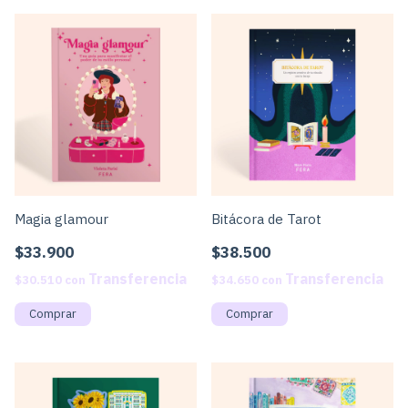
Magia glamour
Bitácora de Tarot
$33.900
$38.500
$30.510
con
$34.650
con