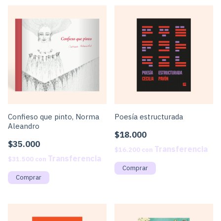
Confieso que pinto, Norma
Poesía estructurada
Aleandro
$18.000
$35.000
$16.200
con
$31.500
con