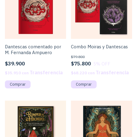
Dantescas comentado por
Combo Moiras y Dantescas
M. Fernanda Ampuero
$79.800
$39.900
$75.800
5
% OFF
$35.910
con
$68.220
con