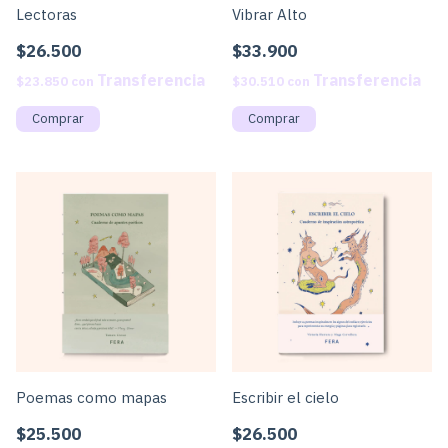
Lectoras
Vibrar Alto
$26.500
$33.900
$23.850
con
$30.510
con
Poemas como mapas
Escribir el cielo
$25.500
$26.500