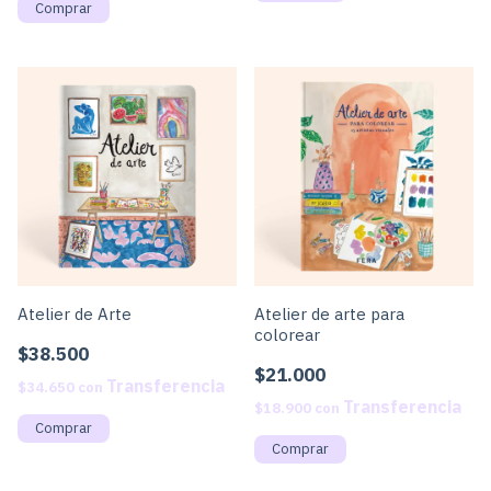
Atelier de Arte
Atelier de arte para
colorear
$38.500
$21.000
$34.650
con
$18.900
con