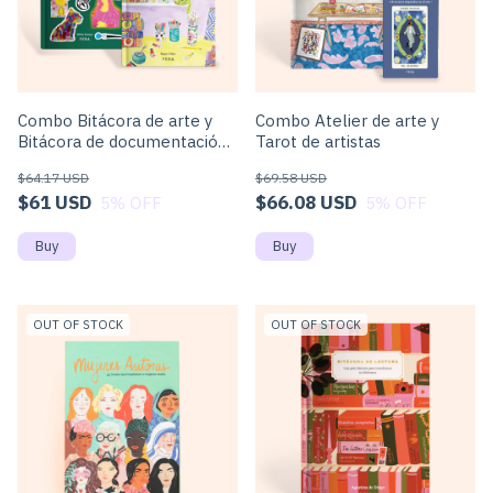
Combo Bitácora de arte y
Combo Atelier de arte y
Bitácora de documentación
Tarot de artistas
creativa
$64.17 USD
$69.58 USD
$61 USD
$66.08 USD
5
% OFF
5
% OFF
OUT OF STOCK
OUT OF STOCK