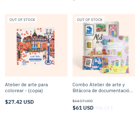
OUT OF STOCK
OUT OF STOCK
Atelier de arte para
Combo Atelier de arte y
colorear - (copia)
Bitácora de documentación
creativa
$27.42 USD
$64.17 USD
$61 USD
5
% OFF