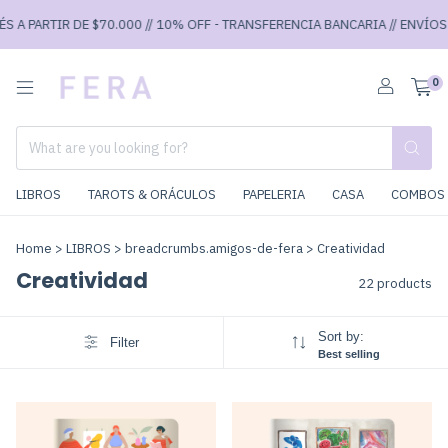
 PARTIR DE $70.000 // 10% OFF - TRANSFERENCIA BANCARIA // ENVÍOS GRA
0
LIBROS
TAROTS & ORÁCULOS
PAPELERIA
CASA
COMBOS 
Home
>
LIBROS
>
breadcrumbs.amigos-de-fera
>
Creatividad
Creatividad
22 products
Sort by:
Filter
Best selling